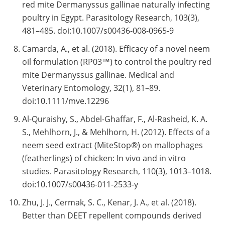
red mite Dermanyssus gallinae naturally infecting
poultry in Egypt. Parasitology Research, 103(3),
481–485. doi:10.1007/s00436-008-0965-9
Camarda, A., et al. (2018). Efficacy of a novel neem
oil formulation (RP03™) to control the poultry red
mite Dermanyssus gallinae. Medical and
Veterinary Entomology, 32(1), 81–89.
doi:10.1111/mve.12296
Al-Quraishy, S., Abdel-Ghaffar, F., Al-Rasheid, K. A.
S., Mehlhorn, J., & Mehlhorn, H. (2012). Effects of a
neem seed extract (MiteStop®) on mallophages
(featherlings) of chicken: In vivo and in vitro
studies. Parasitology Research, 110(3), 1013–1018.
doi:10.1007/s00436-011-2533-y
Zhu, J. J., Cermak, S. C., Kenar, J. A., et al. (2018).
Better than DEET repellent compounds derived