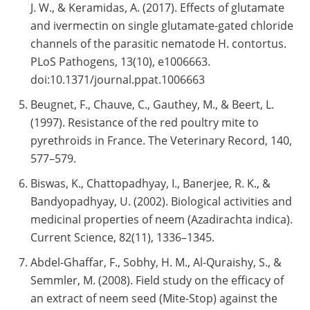
J. W., & Keramidas, A. (2017). Effects of glutamate
and ivermectin on single glutamate-gated chloride
channels of the parasitic nematode H. contortus.
PLoS Pathogens, 13(10), e1006663.
doi:10.1371/journal.ppat.1006663
Beugnet, F., Chauve, C., Gauthey, M., & Beert, L.
(1997). Resistance of the red poultry mite to
pyrethroids in France. The Veterinary Record, 140,
577–579.
Biswas, K., Chattopadhyay, I., Banerjee, R. K., &
Bandyopadhyay, U. (2002). Biological activities and
medicinal properties of neem (Azadirachta indica).
Current Science, 82(11), 1336–1345.
Abdel-Ghaffar, F., Sobhy, H. M., Al-Quraishy, S., &
Semmler, M. (2008). Field study on the efficacy of
an extract of neem seed (Mite-Stop) against the