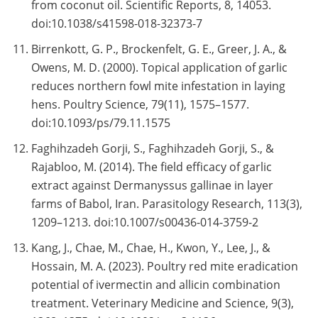
from coconut oil. Scientific Reports, 8, 14053.
doi:10.1038/s41598-018-32373-7
Birrenkott, G. P., Brockenfelt, G. E., Greer, J. A., &
Owens, M. D. (2000). Topical application of garlic
reduces northern fowl mite infestation in laying
hens. Poultry Science, 79(11), 1575–1577.
doi:10.1093/ps/79.11.1575
Faghihzadeh Gorji, S., Faghihzadeh Gorji, S., &
Rajabloo, M. (2014). The field efficacy of garlic
extract against Dermanyssus gallinae in layer
farms of Babol, Iran. Parasitology Research, 113(3),
1209–1213. doi:10.1007/s00436-014-3759-2
Kang, J., Chae, M., Chae, H., Kwon, Y., Lee, J., &
Hossain, M. A. (2023). Poultry red mite eradication
potential of ivermectin and allicin combination
treatment. Veterinary Medicine and Science, 9(3),