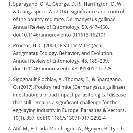
Sparagano, O. A., George, D. R., Harrington, D. W.,
& Giangaspero, A. (2014). Significance and control
of the poultry red mite, Dermanyssus gallinae.
Annual Review of Entomology, 59, 447–466.
doi:10.1146/annurev-ento-011613-162101
Proctor, H. C. (2003). Feather Mites (Acari:
Astigmata): Ecology, Behavior, and Evolution.
Annual Review of Entomology, 48, 185–209.
doi:10.1146/annurev.ento.48.091801.112725
Sigognault Flochlay, A., Thomas, E., & Sparagano,
O. (2017). Poultry red mite (Dermanyssus gallinae)
infestation: a broad impact parasitological disease
that still remains a significant challenge for the
egg-laying industry in Europe. Parasites & Vectors,
10(1), 357. doi:10.1186/s13071-017-2292-4
Atif, M., Estrada-Mondragon, A., Nguyen, B., Lynch,