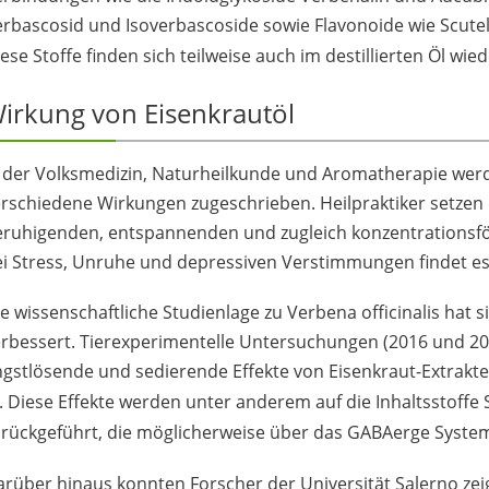
rbascosid und Isoverbascoside sowie Flavonoide wie Scutel
ese Stoffe finden sich teilweise auch im destillierten Öl wied
irkung von Eisenkrautöl
n der Volksmedizin, Naturheilkunde und Aromatherapie wer
rschiedene Wirkungen zugeschrieben. Heilpraktiker setzen d
ruhigenden, entspannenden und zugleich konzentrationsför
i Stress, Unruhe und depressiven Verstimmungen findet es
e wissenschaftliche Studienlage zu Verbena officinalis hat 
rbessert. Tierexperimentelle Untersuchungen (2016 und 20
ngstlösende und sedierende Effekte von Eisenkraut-Extrak
. Diese Effekte werden unter anderem auf die Inhaltsstoffe
urückgeführt, die möglicherweise über das GABAerge Syste
rüber hinaus konnten Forscher der Universität Salerno zei