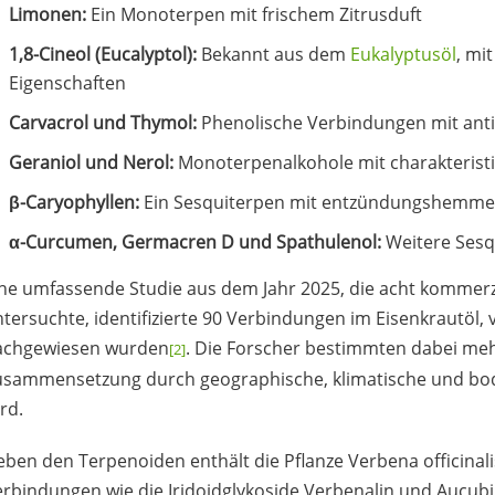
Limonen:
Ein Monoterpen mit frischem Zitrusduft
1,8-Cineol (Eucalyptol):
Bekannt aus dem
Eukalyptusöl
, mi
Eigenschaften
Carvacrol und Thymol:
Phenolische Verbindungen mit anti
Geraniol und Nerol:
Monoterpenalkohole mit charakterist
β-Caryophyllen:
Ein Sesquiterpen mit entzündungshemme
α-Curcumen, Germacren D und Spathulenol:
Weitere Sesq
ne umfassende Studie aus dem Jahr 2025, die acht kommerz
tersuchte, identifizierte 90 Verbindungen im Eisenkrautöl,
achgewiesen wurden
. Die Forscher bestimmten dabei m
[2]
usammensetzung durch geographische, klimatische und bod
rd.
ben den Terpenoiden enthält die Pflanze Verbena officinalis
rbindungen wie die Iridoidglykoside Verbenalin und Aucub