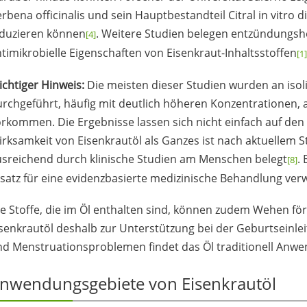
rbena officinalis und sein Hauptbestandteil Citral in vitro 
nduzieren können
. Weitere Studien belegen entzündungs
[4]
timikrobielle Eigenschaften von Eisenkraut-Inhaltsstoffen
[1]
chtiger Hinweis:
Die meisten dieser Studien wurden an isoli
rchgeführt, häufig mit deutlich höheren Konzentrationen, a
rkommen. Die Ergebnisse lassen sich nicht einfach auf de
rksamkeit von Eisenkrautöl als Ganzes ist nach aktuellem S
usreichend durch klinische Studien am Menschen belegt
.
[8]
satz für eine evidenzbasierte medizinische Behandlung ve
e Stoffe, die im Öl enthalten sind, können zudem Wehen f
senkrautöl deshalb zur Unterstützung bei der Geburtseinlei
nd Menstruationsproblemen findet das Öl traditionell Anw
nwendungsgebiete von Eisenkrautöl