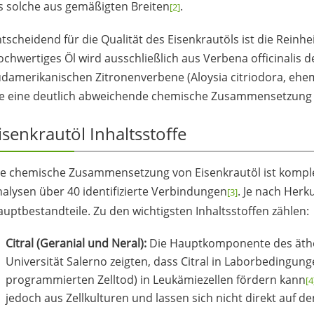
s solche aus gemäßigten Breiten
.
[2]
tscheidend für die Qualität des Eisenkrautöls ist die Reinh
chwertiges Öl wird ausschließlich aus Verbena officinalis de
damerikanischen Zitronenverbene (Aloysia citriodora, ehem
ie eine deutlich abweichende chemische Zusammensetzung 
isenkrautöl Inhaltsstoffe
ie chemische Zusammensetzung von Eisenkrautöl ist kompl
alysen über 40 identifizierte Verbindungen
. Je nach Herk
[3]
uptbestandteile. Zu den wichtigsten Inhaltsstoffen zählen:
Citral (Geranial und Neral):
Die Hauptkomponente des ätheri
Universität Salerno zeigten, dass Citral in Laborbedingun
programmierten Zelltod) in Leukämiezellen fördern kann
[4
jedoch aus Zellkulturen und lassen sich nicht direkt auf 