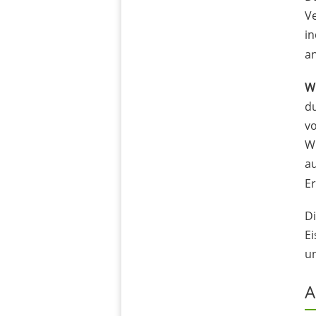
Ve
i
an
Wi
du
vo
Wi
a
Er
Di
Ei
u
A