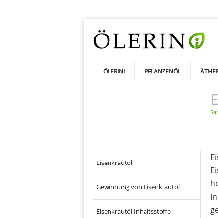
ÖLERINI
PFLANZENÖL
ÄTHER
E
Sab
Ei
Eisenkrautöl
Ei
h
Gewinnung von Eisenkrautöl
In
g
Eisenkrautöl Inhaltsstoffe