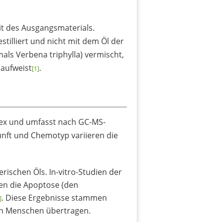
eit des Ausgangsmaterials.
stilliert und nicht mit dem Öl der
als Verbena triphylla) vermischt,
aufweist
.
[1]
ex und umfasst nach GC-MS-
unft und Chemotyp variieren die
schen Öls. In-vitro-Studien der
gen die Apoptose (den
. Diese Ergebnisse stammen
]
den Menschen übertragen.