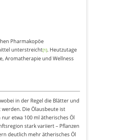
ischen Pharmakopöe
ttel unterstreicht
. Heutzutage
[1]
de, Aromatherapie und Wellness
obei in der Regel die Blätter und
t werden. Die Ölausbeute ist
h nur etwa 100 ml ätherisches Öl
tsregion stark variiert – Pflanzen
rn deutlich mehr ätherisches Öl