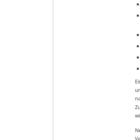
Ei
un
n
Z
wi
Ne
Ve