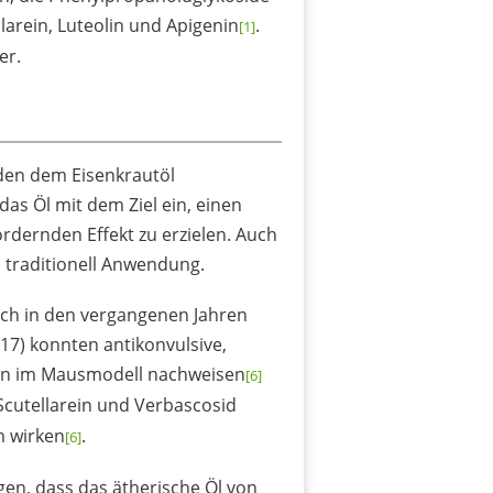
larein, Luteolin und Apigenin
.
[1]
er.
den dem Eisenkrautöl
as Öl mit dem Ziel ein, einen
dernden Effekt zu erzielen. Auch
 traditionell Anwendung.
sich in den vergangenen Jahren
17) konnten antikonvulsive,
ten im Mausmodell nachweisen
[6]
 Scutellarein und Verbascosid
m wirken
.
[6]
gen, dass das ätherische Öl von