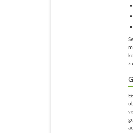
Se
mo
ko
zu
G
Ei
ob
ve
ge
a