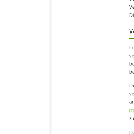
Ve
Di
W
I
ve
be
be
Di
ve
a
[7]
z
Da