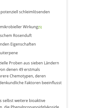
t potenziell schleimlösenden
mikrobieller Wirkung
[5]
ischem Rosenduft
nden Eigenschaften
uiterpene
ielle Proben aus sieben Ländern
 von denen 49 erstmals
ehrere Chemotypen, deren
enkundliche Faktoren beeinflusst
 selbst weitere bioaktive
in, die Phenylpropanoidglykoside