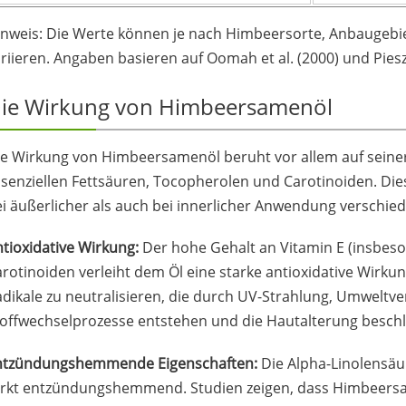
inweis: Die Werte können je nach Himbeersorte, Anbaugebi
riieren. Angaben basieren auf Oomah et al. (2000) und Pieszk
ie Wirkung von Himbeersamenöl
e Wirkung von Himbeersamenöl beruht vor allem auf seiner
senziellen Fettsäuren, Tocopherolen und Carotinoiden. Dies
i äußerlicher als auch bei innerlicher Anwendung verschiede
tioxidative Wirkung:
Der hohe Gehalt an Vitamin E (insbes
rotinoiden verleiht dem Öl eine starke antioxidative Wirkung
dikale zu neutralisieren, die durch UV-Strahlung, Umwelt
toffwechselprozesse entstehen und die Hautalterung besch
ntzündungshemmende Eigenschaften:
Die Alpha-Linolensä
irkt entzündungshemmend. Studien zeigen, dass Himbeersam