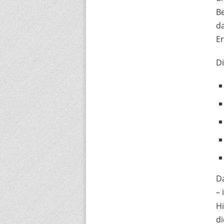
B
da
E
Di
D
– 
Hi
d