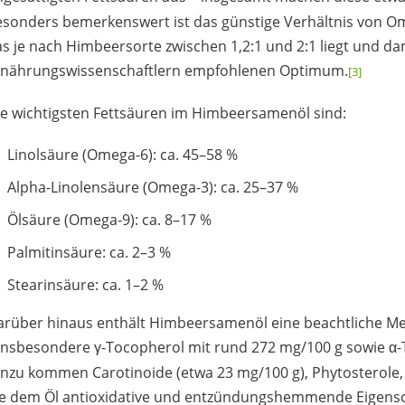
esonders bemerkenswert ist das günstige Verhältnis von O
s je nach Himbeersorte zwischen 1,2:1 und 2:1 liegt und d
rnährungswissenschaftlern empfohlenen Optimum.
[3]
e wichtigsten Fettsäuren im Himbeersamenöl sind:
Linolsäure (Omega-6): ca. 45–58 %
Alpha-Linolensäure (Omega-3): ca. 25–37 %
Ölsäure (Omega-9): ca. 8–17 %
Palmitinsäure: ca. 2–3 %
Stearinsäure: ca. 1–2 %
arüber hinaus enthält Himbeersamenöl eine beachtliche Me
insbesondere γ-Tocopherol mit rund 272 mg/100 g sowie α-
nzu kommen Carotinoide (etwa 23 mg/100 g), Phytosterole,
ie dem Öl antioxidative und entzündungshemmende Eigensch