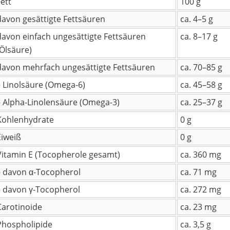
Fett
100 g
davon gesättigte Fettsäuren
ca. 4–5 g
davon einfach ungesättigte Fettsäuren
ca. 8–17 g
(Ölsäure)
davon mehrfach ungesättigte Fettsäuren
ca. 70–85 g
– Linolsäure (Omega-6)
ca. 45–58 g
– Alpha-Linolensäure (Omega-3)
ca. 25–37 g
Kohlenhydrate
0 g
Eiweiß
0 g
Vitamin E (Tocopherole gesamt)
ca. 360 mg
– davon α-Tocopherol
ca. 71 mg
– davon γ-Tocopherol
ca. 272 mg
Carotinoide
ca. 23 mg
Phospholipide
ca. 3,5 g