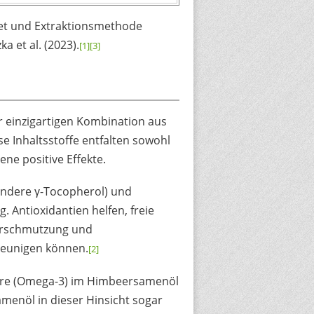
et und Extraktionsmethode
a et al. (2023).
[1]
[3]
 einzigartigen Kombination aus
e Inhaltsstoffe entfalten sowohl
ne positive Effekte.
ondere γ-Tocopherol) und
. Antioxidantien helfen, freie
verschmutzung und
leunigen können.
[2]
ure (Omega-3) im Himbeersamenöl
enöl in dieser Hinsicht sogar