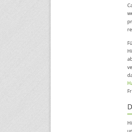
Ca
we
pr
re
Fü
Hi
a
ve
da
H
F
D
H
un