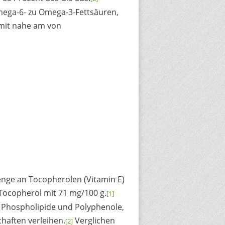
mega-6- zu Omega-3-Fettsäuren,
amit nahe am von
nge an Tocopherolen (Vitamin E)
Tocopherol mit 71 mg/100 g.
[1]
 Phospholipide und Polyphenole,
aften verleihen.
Verglichen
[2]