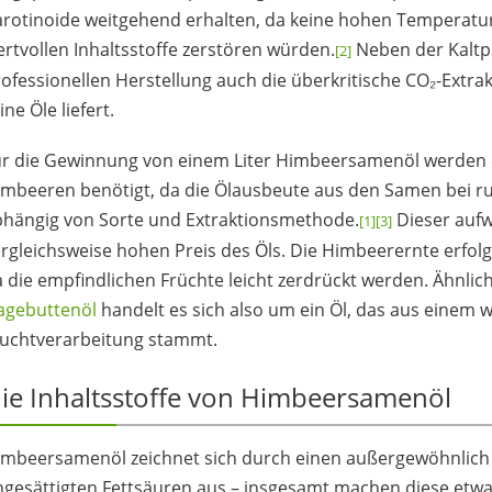
rotinoide weitgehend erhalten, da keine hohen Temperatur
rtvollen Inhaltsstoffe zerstören würden.
Neben der Kaltp
[2]
ofessionellen Herstellung auch die überkritische CO₂-Extra
ine Öle liefert.
r die Gewinnung von einem Liter Himbeersamenöl werden et
mbeeren benötigt, da die Ölausbeute aus den Samen bei run
bhängig von Sorte und Extraktionsmethode.
Dieser aufw
[1]
[3]
rgleichsweise hohen Preis des Öls. Die Himbeerernte erfo
 die empfindlichen Früchte leicht zerdrückt werden. Ähnli
agebuttenöl
handelt es sich also um ein Öl, das aus einem
ruchtverarbeitung stammt.
ie Inhaltsstoffe von Himbeersamenöl
imbeersamenöl zeichnet sich durch einen außergewöhnlich
gesättigten Fettsäuren aus – insgesamt machen diese etwa 