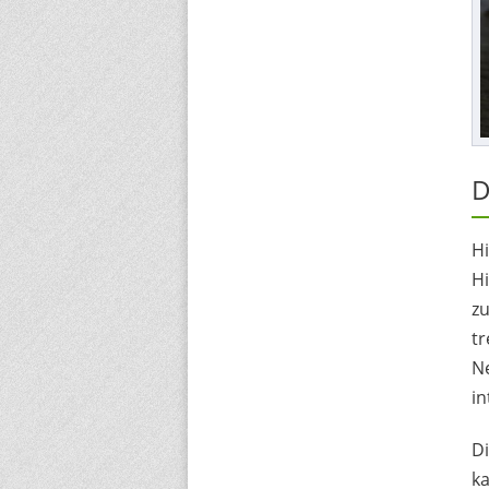
D
H
Hi
z
tr
Ne
in
D
ka