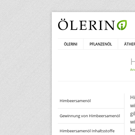
ÖLERINI
PFLANZENÖL
ÄTHER
An
H
Himbeersamenöl
wi
gi
Gewinnung von Himbeersamenöl
wi
ko
Himbeersamenöl Inhaltsstoffe