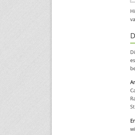
H
va
D
Di
es
be
An
Ca
Ra
S
E
w