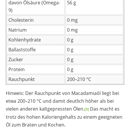
davon Ölsäure (Omega-
56 g
9)
Cholesterin
0
mg
Natrium
0
mg
Kohlenhydrate
0
g
Ballaststoffe
0
g
Zucker
0
g
Protein
0
g
Rauchpunkt
200–210 °C
Hinweis: Der Rauchpunkt von Macadamiaöl liegt bei
etwa 200–210 °C und damit deutlich höher als bei
vielen anderen kaltgepressten Ölen.
Das macht es
[9]
trotz des hohen Kaloriengehalts zu einem geeigneten
Öl zum Braten und Kochen.