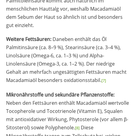
Palmitoleinsäure kommt auch natürlich im
menschlichen Hauttalg vor, weshalb Macadamiaöl
dem Sebum der Haut so ähnlich ist und besonders
gut einzieht.
Weitere Fettsäuren:
Daneben enthält das Öl
Palmitinsäure (ca. 8–9 %), Stearinsäure (ca. 3–4 %),
Linolsäure (Omega-6, ca. 1–3 %) und Alpha-
Linolensäure (Omega-3, ca. 1–2 %). Der niedrige
Gehalt an mehrfach ungesättigten Fettsäuren macht
Macadamiaöl besonders oxidationsstabil.
[7]
Mikronährstoffe und sekundäre Pflanzenstoffe:
Neben den Fettsäuren enthält Macadamiaöl wertvolle
Tocopherole und Tocotrienole (Vitamin E), Squalen
mit antioxidativer Wirkung, Phytosterole (vor allem β-
Sitosterol) sowie Polyphenole.
Diese
[8]
Mikronährstoffe tragen zum Zellschutz bei, wirken