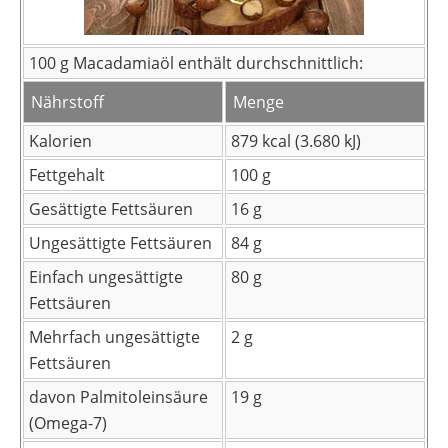
100 g
Macadamiaöl enthält durchschnittlich:
Nährstoff
Menge
Kalorien
879
kcal (3.680 kJ)
Fettgehalt
100 g
Gesättigte Fettsäuren
16 g
Ungesättigte Fettsäuren
84 g
Einfach ungesättigte
80 g
Fettsäuren
Mehrfach ungesättigte
2 g
Fettsäuren
davon Palmitoleinsäure
19 g
(Omega-7)