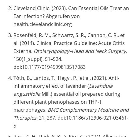
Cleveland Clinic. (2023). Can Essential Oils Treat an
Ear Infection? Abgerufen von
health.clevelandclinic.org
Rosenfeld, R. M., Schwartz, S. R., Cannon, C. R., et
al. (2014). Clinical Practice Guideline: Acute Otitis
Externa.
Otolaryngology–Head and Neck Surgery
,
150(1_suppl), S1–S24.
doi:10.1177/0194599813517083
Tóth, B., Lantos, T., Hegyi, P., et al. (2021). Anti-
inflammatory effect of lavender (
Lavandula
angustifolia
Mill.) essential oil prepared during
different plant phenophases on THP-1
macrophages.
BMC Complementary Medicine and
Therapies
, 21, 287. doi:10.1186/s12906-021-03461-
5
Park, C. H., Park, S. K., & Kim, G. (2024). Alleviating