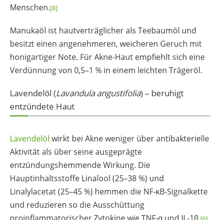
Menschen.
[8]
Manukaöl ist hautverträglicher als Teebaumöl und
besitzt einen angenehmeren, weicheren Geruch mit
honigartiger Note. Für Akne-Haut empfiehlt sich eine
Verdünnung von 0,5–1 % in einem leichten Trägeröl.
Lavendelöl (
Lavandula angustifolia
) – beruhigt
entzündete Haut
Lavendelöl
wirkt bei Akne weniger über antibakterielle
Aktivität als über seine ausgeprägte
entzündungshemmende Wirkung. Die
Hauptinhaltsstoffe Linalool (25–38 %) und
Linalylacetat (25–45 %) hemmen die NF-κB-Signalkette
und reduzieren so die Ausschüttung
proinflammatorischer Zytokine wie TNF-α und IL-1β.
[6]