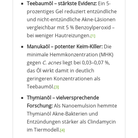
Teebaumöl – stärkste Evidenz:
Ein 5-
prozentiges Gel reduziert entzündliche
und nicht-entzündliche Akne-Läsionen
vergleichbar mit 5 % Benzoylperoxid –
bei weniger Hautreizungen.
[1]
Manukaöl – potenter Keim-Killer:
Die
minimale Hemmkonzentration (MHK)
gegen
C. acnes
liegt bei 0,03–0,07 %,
das Öl wirkt damit in deutlich
geringeren Konzentrationen als
Teebaumöl.
[3]
Thymianöl – vielversprechende
Forschung:
Als Nanoemulsion hemmte
Thymianöl Akne-Bakterien und
Entzündungen stärker als Clindamycin
im Tiermodell.
[4]