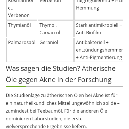
Rosmarinöl
Verbenon
Talgregulierend + HLE-
ct.
Hemmung
Verbenon
Thymianöl
Thymol,
Stark antimikrobiell +
Carvacrol
Anti-Biofilm
Palmarosaöl
Geraniol
Antibakteriell +
entzündungshemmend
+ Anti-Pigmentierung
Was sagen die Studien? Ätherische
Öle gegen Akne in der Forschung
Die Studienlage zu ätherischen Ölen bei Akne ist für
ein naturheilkundliches Mittel ungewöhnlich solide –
zumindest bei Teebaumöl. Für die anderen Öle
dominieren Laborstudien, die erste
vielversprechende Ergebnisse liefern.