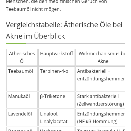
Menschen, die den medizinischen Geruch von
Teebaumöl nicht mögen.
Vergleichstabelle: Ätherische Öle bei
Akne im Überblick
Ätherisches
Hauptwirkstoff
Wirkmechanismus bei
Öl
Akne
Teebaumöl
Terpinen-4-ol
Antibakteriell +
entzündungshemmend
Manukaöl
β-Triketone
Stark antibakteriell
(Zellwandzerstörung)
Lavendelöl
Linalool,
Entzündungshemmend
Linalylacetat
(NF-κB-Hemmung)