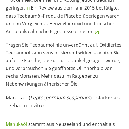
Trockenheit, Brennen und Rötung jedoch deutlich
geringer.
Ein Review aus dem Jahr 2015 bestätigte,
[1]
dass Teebaumöl-Produkte Placebo überlegen waren
und im Vergleich zu Benzoylperoxid und topischen
Antibiotika ähnliche Ergebnisse erzielten.
[2]
Tragen Sie Teebaumöl nie unverdünnt auf. Oxidiertes
Teebaumöl kann sensibilisierend wirken – achten Sie
auf eine Flasche, die kühl und dunkel gelagert wurde,
und verbrauchen Sie geöffnetes Öl innerhalb von
sechs Monaten. Mehr dazu im Ratgeber zu
Nebenwirkungen ätherischer Öle.
Manukaöl (
Leptospermum scoparium
) – stärker als
Teebaum in vitro
Manukaöl
stammt aus Neuseeland und enthält als