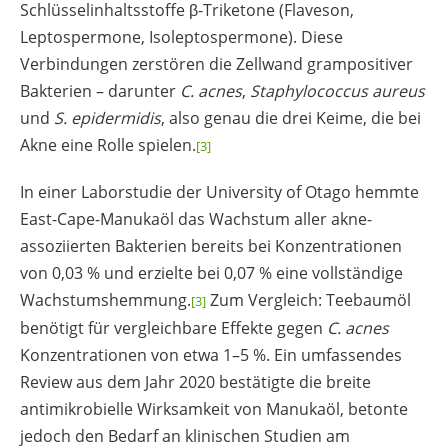
Schlüsselinhaltsstoffe β-Triketone (Flaveson,
Leptospermone, Isoleptospermone). Diese
Verbindungen zerstören die Zellwand grampositiver
Bakterien – darunter
C. acnes
,
Staphylococcus aureus
und
S. epidermidis
, also genau die drei Keime, die bei
Akne eine Rolle spielen.
[3]
In einer Laborstudie der University of Otago hemmte
East-Cape-Manukaöl das Wachstum aller akne-
assoziierten Bakterien bereits bei Konzentrationen
von 0,03 % und erzielte bei 0,07 % eine vollständige
Wachstumshemmung.
Zum Vergleich: Teebaumöl
[3]
benötigt für vergleichbare Effekte gegen
C. acnes
Konzentrationen von etwa 1–5 %. Ein umfassendes
Review aus dem Jahr 2020 bestätigte die breite
antimikrobielle Wirksamkeit von Manukaöl, betonte
jedoch den Bedarf an klinischen Studien am