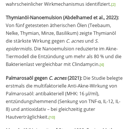
wahrscheinlicher Wirkmechanismus identifiziert.
[2]
Thymianöl-Nanoemulsion (Abdelhamed et al., 2022):
Von fünf getesteten ätherischen Ölen (Teebaum,
Nelke, Thymian, Minze, Basilikum) zeigte Thymianöl
die stärkste Wirkung gegen
C. acnes
und
S.
epidermidis
. Die Nanoemulsion reduzierte im Akne-
Tiermodell die Entzündung um mehr als 80 % und die
Bakterienlast vergleichbar mit Clindamycin.
[4]
Palmarosaöl gegen
C. acnes
(2021):
Die Studie belegte
erstmals die multifaktorielle Anti-Akne-Wirkung von
Palmarosaöl: antibakteriell (MHK: 16 µl/ml),
entzündungshemmend (Senkung von TNF-α, IL-12, IL-
8) und antioxidativ – bei gleichzeitig guter
Hautverträglichkeit.
[10]